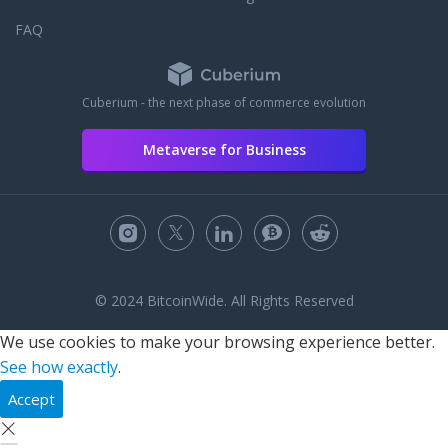
Konventionen vereint die Gäste vor
FAQ
allem der Wunsch, aus dem Alltag
auszubrechen und sich einfach von
der Musik treiben zu lassen. So zählt
der Keller der Calwer Straße 25 allein
Cuberium - the next phase of commerce evolution
an der Quadratmeterzahl gemessen
zwar nicht zu den größten Locations
Metaverse for Business
der Stadt, ist aber dank der
einzigartigen Stimmung und der
hochwertigen musikalischen Auswahl
ein überaus beliebter Anlaufpunkt für
all diejenigen, die sich gerne zu
elektronischen Klängen bewegen und
die Nacht zum Tag machen möchten.
© 2024 BitcoinWide. All Rights Reserved
We use cookies to make your browsing experience better.
See how exactly
.
Accept