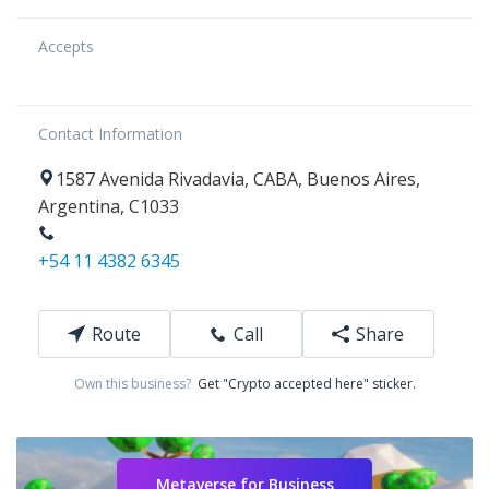
Accepts
Contact Information
1587
Avenida Rivadavia
,
CABA
,
Buenos Aires
,
Argentina
,
C1033
+54 11 4382 6345
Route
Call
Share
Own this business?
Get "Crypto accepted here" sticker.
Metaverse for Business