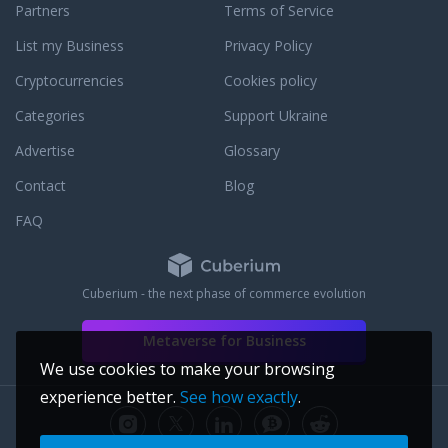
 auch gerne mal dem
Partners
Terms of Service
 Underground-Akteur
List my Business
Privacy Policy
der Unterstützung
fen die Macher des
Cryptocurrencies
Cookies policy
e auf nationale
ck und frischen das
Categories
Support Ukraine
h aus der
Advertise
Glossary
Ähnlich
 sich auch mit dem
Contact
Blog
ax anzutreffen ist:
klassen und frei von
FAQ
n Konventionen
r allem der Wunsch,
ubrechen und sich
Cuberium - the next phase of commerce evolution
 treiben zu lassen.
er Calwer Straße 25
Metaverse for Business
atmeterzahl gemessen
ößten Locations der
We use cookies to make your browsing
der einzigartigen
experience better.
See how exactly
.
ochwertigen
hl ein überaus