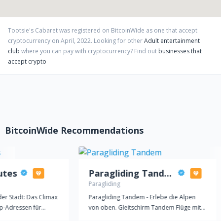
Tootsie's Cabaret
was registered on BitcoinWide as one that accept
cryptocurrency on
April
,
2022
. Looking for other
Adult entertainment
club
where you can pay with cryptocurrency?
Find out
businesses that
accept crypto
BitcoinWide Recommendations
utes
Paragliding Tandem
Paragliding
 der Stadt: Das Climax
Paragliding Tandem - Erlebe die Alpen
op-Adressen für
von oben. Gleitschirm Tandem Flüge mit
sik. Zu House,
professionellen Piloten. Das