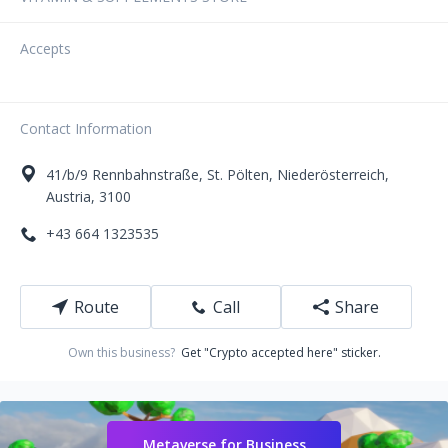
Accepts
Contact Information
41/b/9
Rennbahnstraße
,
St. Pölten
,
Niederösterreich
,
Austria
,
3100
+43 664 1323535
Route
Call
Share
Own this business?
Get "Crypto accepted here" sticker.
Metaverse for Business