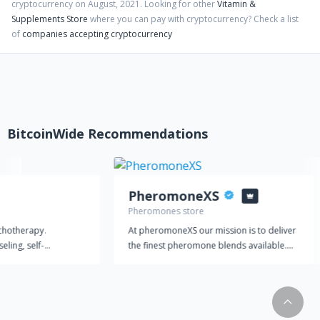
cryptocurrency on
August
,
2021
. Looking for other
Vitamin &
Supplements Store
where you can pay with cryptocurrency?
Check a list
of
companies accepting cryptocurrency
BitcoinWide Recommendations
PheromoneXS
Pheromones store
chotherapy.
At pheromoneXS our mission is to deliver
ling, self-
the finest pheromone blends available.
hops. Herzlich
Established in 2011, we are pheromone
axis für
enthusiasts and hobbyists with a simple
e von M Sc G. Bandl,
commitment to those we serve:
Psychotherapie FSP
pheromoneXS will only sell blends we