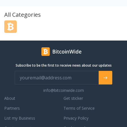
rapeut IBP. Ich
personally wear. This approach allows us
 Angebote im Rahmen
the unique opportunity to offer you our
Beratung,
revolutionary pheromone blends we
All Categories
 Workshops. Schauen
designed to enthrall you. Pheromone
rde mich freuen.
blends by real pheromone users for real
results!
Subscribe to be the first to receive news about our updates
info@bitcoinwide.com
About
Get sticker
Partners
Terms of Service
List my Business
Privacy Policy