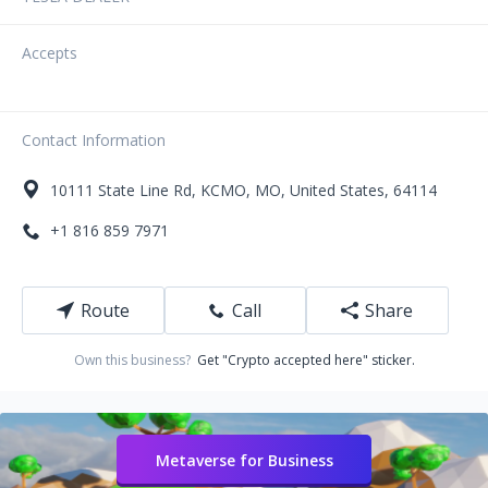
Accepts
Contact Information
10111
State Line Rd
,
KCMO
,
MO
,
United States
,
64114
+1 816 859 7971
Route
Call
Share
Own this business?
Get "Crypto accepted here" sticker.
Metaverse for Business