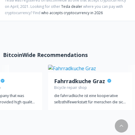
Tesla
was registered on BitcoinWide as one that accept cryptocurrency
on
April
,
2021
. Looking for other
Tesla dealer
where you can pay with
cryptocurrency?
Find
who accepts cryptocurrency in 2026
BitcoinWide Recommendations
Fahrradkuche Graz
p
Bicycle repair shop
mpany that was
die fahrradküche ist eine kooperative
rovided high quality
selbsthilfewerkstatt für menschen die sich
ique fragrances and
gerne aus eigener kraft fortbewegen und
 We wanted to create
auch bei der herstellung/wartung ihres
ny that will offer
fortbewegungsmittels/fahrrades möglicht
sic simple air
selbstbestimmt sein wollen. wir bieten
cts are catered to
anregungen, hilfe und möglichst alle