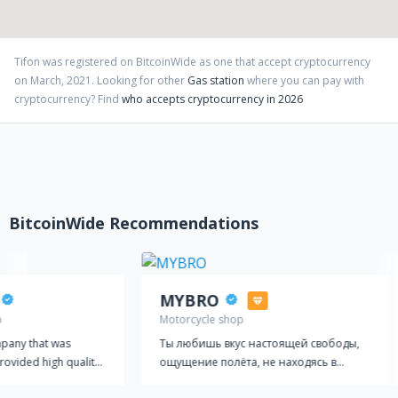
Tifon
was registered on BitcoinWide as one that accept cryptocurrency
on
March
,
2021
. Looking for other
Gas station
where you can pay with
cryptocurrency?
Find
who accepts cryptocurrency in 2026
BitcoinWide Recommendations
MYBRO
p
Motorcycle shop
mpany that was
Ты любишь вкус настоящей свободы,
rovided high quality
ощущение полёта, не находясь в
ique fragrances and
облаках, адреналин и настоящий