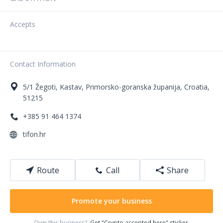
Accepts
Contact Information
5/1
Žegoti
,
Kastav
,
Primorsko-goranska županija
,
Croatia
,
51215
+385 91 464 1374
tifon.hr
Route
Call
Share
Promote your business
Own this business?
Get "Crypto accepted here" sticker.