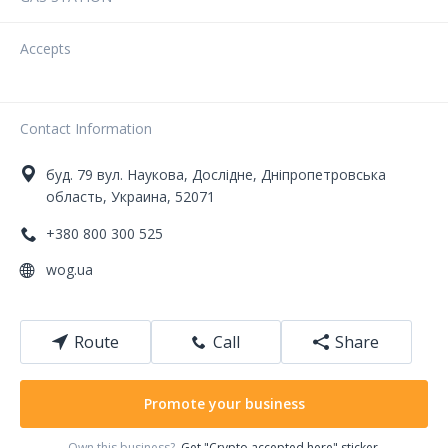
Accepts
Contact Information
буд. 79
вул. Наукова
,
Дослідне
,
Дніпропетровська
область
,
Украина
,
52071
+380 800 300 525
wog.ua
Route
Call
Share
Promote your business
Own this business?
Get "Crypto accepted here" sticker.