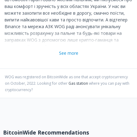
ваш комфорт і зручність у всіх областях України. У нас ви
можете захопити все необхідне в дорогу, смачно поїсти,
випити найкавовішої кави та просто відпочити. А відтепер
Binance та мережа АЗК WOG раді анонсувати унікальну
можливість розрахунку за пальне та будь-які товари на
заправках WOG з допомогою лише крипто-гаманця та
технології Binance Pay.
See more
Завітайте до WOG та обирайте для оплати Binance Pay.
Тепер мрії насправді стають реальністю сьогодення. Binance
Pay спрощує ваше повсякденне життя і дає вам можливість
розраховуватися напряму криптовалютою без виходу у
WOG
was registered on BitcoinWide as one that accept cryptocurrency
on
October
,
2022
. Looking for other
Gas station
where you can pay with
фіат!
cryptocurrency?
BitcoinWide Recommendations