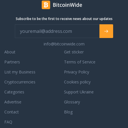
И это
ты
cars to
only
понятно,
можешь
the
Lamborghini
ведь
ощутить
crypto
factory
Subscribe to be the first to receive news about our updates
автопленка
прокатившись
community.
authorized
отличный
на
dealer
инструмент
электромотоцикле
for
для
MYBRO!
Orange
тюнинга
info@bitcoinwide.com
Увидев
County.
и
его
Opened
About
Get sticker
защиты
однажды
in
автомобиля
Partners
Terms of Service
и
January
по
ощутив
2010, we
List my Business
Privacy Policy
доступной
драйв
quickly
цене.
езды, ты
became
Cryptocurrencies
Cookies policy
Цена
больше
the
настоящего
Categories
Support Ukraine
не
largest
карбона
захочешь
Lamborghini
Advertise
Glossary
на авто
пересаживаться
dealership
в разы
на что-
in the
Contact
Blog
выше, и
то
country.
по
FAQ
другое.
Our
данном