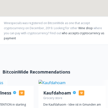
Winespecials
was registered on BitcoinWide as one that accept
cryptocurrency on
December
,
2019
. Looking for other
Wine shop
where
you can pay with cryptocurrency?
Find out
who accepts cryptocurrency as
payment
BitcoinWide Recommendations
llness
Kaufdahoam
Grocery store
ENTION in starting
Die Kaufdahaom - Idee ist in Gmunden am