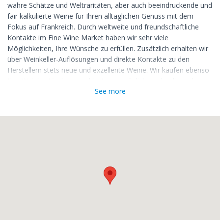
wahre Schätze und Weltraritäten, aber auch beeindruckende und
fair kalkulierte Weine für Ihren alltäglichen Genuss mit dem
Fokus auf Frankreich. Durch weltweite und freundschaftliche
Kontakte im Fine Wine Market haben wir sehr viele
Möglichkeiten, Ihre Wünsche zu erfüllen. Zusätzlich erhalten wir
über Weinkeller-Auflösungen und direkte Kontakte zu den
Herstellern stets neue und exzellente Weine. Wir kaufen ebenso
Ihre Weinbestände an und bieten persönliche, schnelle und
See more
seriöse Transaktionen mit dem nötigen Know-How.
Und sollte Ihr Weinkeller zu klein werden, bieten wir unseren
Weinlagerservice in unserem Weinlager in Nürtingen zu
besonders interessanten Konditionen an.