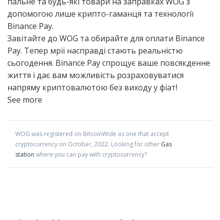
пальне та будь-які товари на заправках WOG з
допомогою лише крипто-гаманця та технології
Binance Pay.
Завітайте до WOG та обирайте для оплати Binance
Pay. Тепер мрії насправді стають реальністю
сьогодення. Binance Pay спрощує ваше повсякденне
життя і дає вам можливість розраховуватися
напряму криптовалютою без виходу у фіат!
See more
WOG
was registered on BitcoinWide as one that accept
cryptocurrency on
October
,
2022
. Looking for other
Gas
station
where you can pay with cryptocurrency?