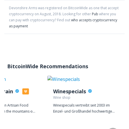
Devonshire Arms
was registered on BitcoinWide as one that accept
cryptocurrency on
August
,
2018
. Looking for other
Pub
where you
can pay with cryptocurrency?
Find out
who accepts cryptocurrency
as payment
BitcoinWide Recommendations
Grain
Winespecials
rer
Wine shop
is an Artisan Food
Winespecials vertreibt seit 2003 im
 in the mountains of
Einzel- und Großhandel hochwertige
usetts. Our mission
und rare Weine, großformatige
 is to deliver quality,
Sammlerflaschen, wahre Schätze und