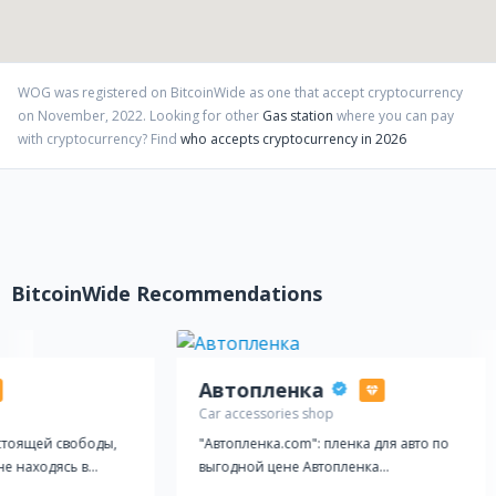
WOG
was registered on BitcoinWide as one that accept cryptocurrency
on
November
,
2022
. Looking for other
Gas station
where you can pay
with cryptocurrency?
Find
who accepts cryptocurrency in 2026
BitcoinWide Recommendations
Автопленка
Car accessories shop
стоящей свободы,
"Автопленка.com": пленка для авто по
е находясь в
выгодной цене Автопленка
н и настоящий
завоёвывает все больше и больше