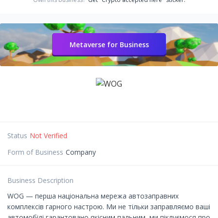
Metaverse for Business
Status
Not Verified
Form of Business
Company
Business Description
WOG — перша національна мережа автозаправних
комплексів гарного настрою. Ми не тільки заправляємо ваші
автомобілі гарантовано якісним пальним, ми піклуємося про