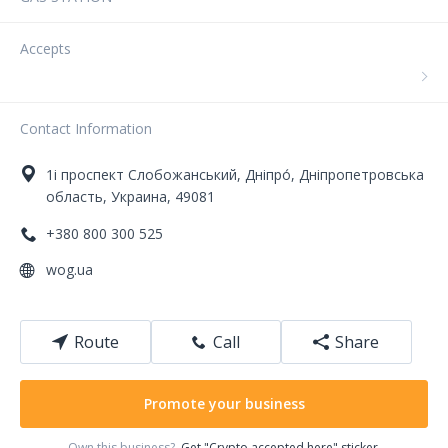
Accepts
Contact Information
1і
проспект Слобожанський
,
Дніпро́
,
Дніпропетровська
область
,
Украина
,
49081
+380 800 300 525
wog.ua
Route
Call
Share
Promote your business
Own this business?
Get "Crypto accepted here" sticker.