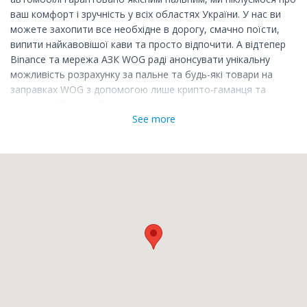
ваш комфорт і зручність у всіх областях України. У нас ви
можете захопити все необхідне в дорогу, смачно поїсти,
випити найкавовішої кави та просто відпочити. А відтепер
Binance та мережа АЗК WOG раді анонсувати унікальну
можливість розрахунку за пальне та будь-які товари на
заправках WOG з допомогою лише крипто-гаманця та
технології Binance Pay.
See more
Завітайте до WOG та обирайте для оплати Binance Pay.
Тепер мрії насправді стають реальністю сьогодення. Binance
Pay спрощує ваше повсякденне життя і дає вам можливість
розраховуватися напряму криптовалютою без виходу у
фіат!