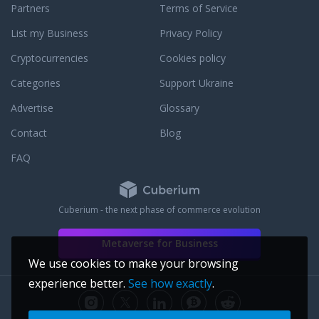
анспортом
Partners
Terms of Service
полиса. А если
List my Business
Privacy Policy
ся, просто
 220В. Хочешь
Cryptocurrencies
Cookies policy
цикл, но такого нет
предзаказ! Наши
Categories
Support Ukraine
тят твои идеи в
Advertise
Glossary
 Простое
тоящий кайф на
Contact
Blog
ль! Для тех, кто
 ценит свою жизнь!
FAQ
Cuberium - the next phase of commerce evolution
Metaverse for Business
We use cookies to make your browsing
experience better.
See how exactly
.